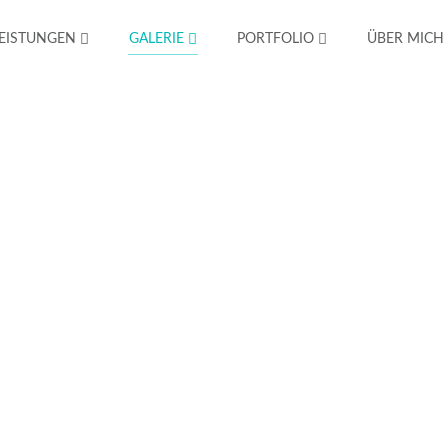
EISTUNGEN
GALERIE
PORTFOLIO
ÜBER MICH
Reportage
Action verbinde ich mit meiner Foodfotografie, um auc
etwas Bewegung in ein Projekt zu bekommen.
Fleischwaren
Fleischgerichte
Pasta
B
Produkte
Reportage