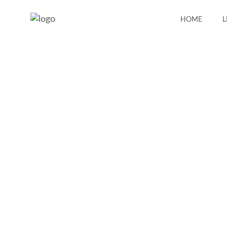
HOME
L
Reportage und 
Veggie & Vegan
Fisch
Fleisch roh