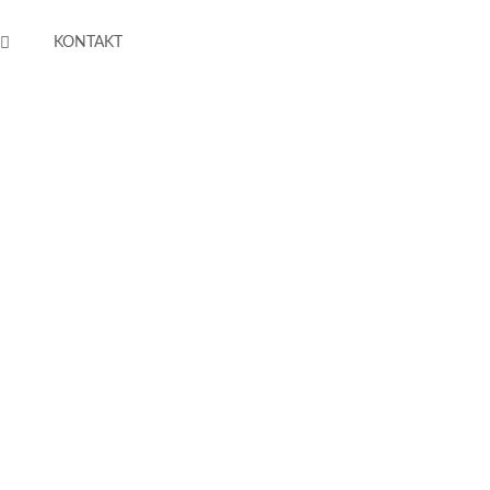
KONTAKT
h Aufnahmen mit
rot
Süsses
Liquids
Stills